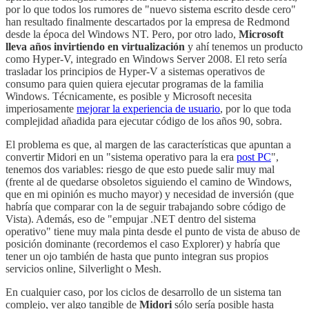
por lo que todos los rumores de "nuevo sistema escrito desde cero"
han resultado finalmente descartados por la empresa de Redmond
desde la época del Windows NT. Pero, por otro lado,
Microsoft
lleva años invirtiendo en virtualización
y ahí tenemos un producto
como Hyper-V, integrado en Windows Server 2008. El reto sería
trasladar los principios de Hyper-V a sistemas operativos de
consumo para quien quiera ejecutar programas de la familia
Windows. Técnicamente, es posible y Microsoft necesita
imperiosamente
mejorar la experiencia de usuario
, por lo que toda
complejidad añadida para ejecutar código de los años 90, sobra.
El problema es que, al margen de las características que apuntan a
convertir Midori en un "sistema operativo para la era
post PC
",
tenemos dos variables: riesgo de que esto puede salir muy mal
(frente al de quedarse obsoletos siguiendo el camino de Windows,
que en mi opinión es mucho mayor) y necesidad de inversión (que
habría que comparar con la de seguir trabajando sobre código de
Vista). Además, eso de "empujar .NET dentro del sistema
operativo" tiene muy mala pinta desde el punto de vista de abuso de
posición dominante (recordemos el caso Explorer) y habría que
tener un ojo también de hasta que punto integran sus propios
servicios online, Silverlight o Mesh.
En cualquier caso, por los ciclos de desarrollo de un sistema tan
complejo, ver algo tangible de
Midori
sólo sería posible hasta