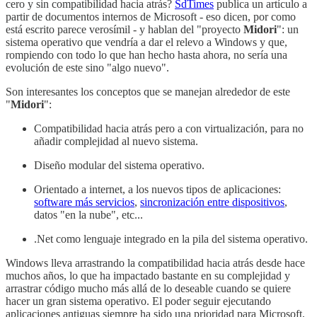
cero y sin compatibilidad hacia atrás?
SdTimes
publica un artículo a
partir de documentos internos de Microsoft - eso dicen, por como
está escrito parece verosímil - y hablan del "proyecto
Midori
": un
sistema operativo que vendría a dar el relevo a Windows y que,
rompiendo con todo lo que han hecho hasta ahora, no sería una
evolución de este sino "algo nuevo".
Son interesantes los conceptos que se manejan alrededor de este
"
Midori
":
Compatibilidad hacia atrás pero a con virtualización, para no
añadir complejidad al nuevo sistema.
Diseño modular del sistema operativo.
Orientado a internet, a los nuevos tipos de aplicaciones:
software más servicios
,
sincronización entre dispositivos
,
datos "en la nube", etc...
.Net como lenguaje integrado en la pila del sistema operativo.
Windows lleva arrastrando la compatibilidad hacia atrás desde hace
muchos años, lo que ha impactado bastante en su complejidad y
arrastrar código mucho más allá de lo deseable cuando se quiere
hacer un gran sistema operativo. El poder seguir ejecutando
aplicaciones antiguas siempre ha sido una prioridad para Microsoft,