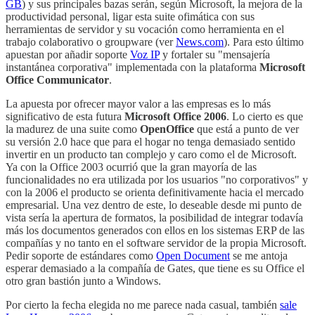
GB
) y sus principales bazas serán, según Microsoft, la mejora de la
productividad personal, ligar esta suite ofimática con sus
herramientas de servidor y su vocación como herramienta en el
trabajo colaborativo o groupware (ver
News.com
). Para esto último
apuestan por añadir soporte
Voz IP
y fortaler su "mensajería
instantánea corporativa" implementada con la plataforma
Microsoft
Office Communicator
.
La apuesta por ofrecer mayor valor a las empresas es lo más
significativo de esta futura
Microsoft Office 2006
. Lo cierto es que
la madurez de una suite como
OpenOffice
que está a punto de ver
su versión 2.0 hace que para el hogar no tenga demasiado sentido
invertir en un producto tan complejo y caro como el de Microsoft.
Ya con la Office 2003 ocurrió que la gran mayoría de las
funcionalidades no era utilizada por los usuarios "no corporativos" y
con la 2006 el producto se orienta definitivamente hacia el mercado
empresarial. Una vez dentro de este, lo deseable desde mi punto de
vista sería la apertura de formatos, la posibilidad de integrar todavía
más los documentos generados con ellos en los sistemas ERP de las
compañías y no tanto en el software servidor de la propia Microsoft.
Pedir soporte de estándares como
Open Document
se me antoja
esperar demasiado a la compañía de Gates, que tiene es su Office el
otro gran bastión junto a Windows.
Por cierto la fecha elegida no me parece nada casual, también
sale