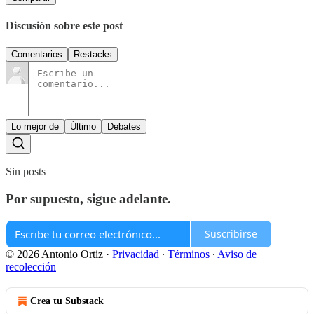
Discusión sobre este post
Comentarios
Restacks
Lo mejor de
Último
Debates
Sin posts
Por supuesto, sigue adelante.
Suscribirse
© 2026 Antonio Ortiz
·
Privacidad
∙
Términos
∙
Aviso de
recolección
Crea tu Substack