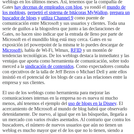
weblogs en los últimos meses. Así, tenemos que la compañía de
Gates
hay decenas de empleados con blog
, ya rondó el
mundo de
los moblogs
,
perpetró el sistema de bitácoras MyWallop
,
prepara un
buscador de blogs
y
utiliza Channel 9
como puente de
comunicación entre Microsoft y sus usuarios y clientes. Toda una
serie de guiños a la blogosfera que junto a las declaraciones de
Gates, no hacen sino indicar que la entrada de lleno por parte de
Microsoft en el mundillo blog está muy cerca. Gates en su
exposición (el powerpoint de la misma te lo puedes descargar de
Microsoft
), habla de Wi-Fi, Wimax,
RFID
y un montón de
tendencias tecnológicas. De los weblogs destaca la inmediatez y las
ventajas que aporta como herramienta de comunicación, sobre todo
merced a la
sindicación de contenidos
. Como expectadores contaba
con ejecutivos de la talla de Jeff Bezos o Michael Dell y ante ellos
insistió en el potencial de los blogs de cara a las relaciones entre la
empresa y sus clientes.
El uso de los weblogs como herramienta para mejorar las
comunicaciones internas en la empresa no es nueva ni mucho
menos, ahí tenemos el ejemplo del
uso de blogs en la Disney
. El
acercamiento de Microsoft al mundo de blog habrá que observarlo
detenidamente. De nuevo, al igual que en las búsquedas, llegaría a
un mercado con varios rivales asentados. Al contrario que contra los
buscadores, el número de nuevos usuarios que aún no tienen un
weblog es mucho mayor que el de los que no lo tienen, siendo a