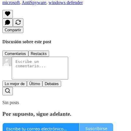
microsoft
,
AntiSpyware
,
windows defender
Compartir
Discusión sobre este post
Comentarios
Restacks
Lo mejor de
Último
Debates
Sin posts
Por supuesto, sigue adelante.
Suscribirse