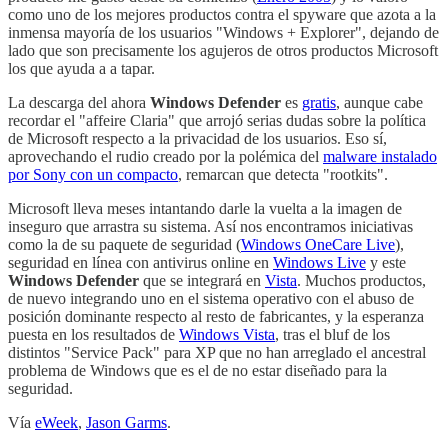
como uno de los mejores productos contra el spyware que azota a la
inmensa mayoría de los usuarios "Windows + Explorer", dejando de
lado que son precisamente los agujeros de otros productos Microsoft
los que ayuda a a tapar.
La descarga del ahora
Windows Defender
es
gratis
, aunque cabe
recordar el "affeire Claria" que arrojó serias dudas sobre la política
de Microsoft respecto a la privacidad de los usuarios. Eso sí,
aprovechando el rudio creado por la polémica del
malware instalado
por Sony con un compacto
, remarcan que detecta "rootkits".
Microsoft lleva meses intantando darle la vuelta a la imagen de
inseguro que arrastra su sistema. Así nos encontramos iniciativas
como la de su paquete de seguridad (
Windows OneCare Live
),
seguridad en línea con antivirus online en
Windows Live
y este
Windows Defender
que se integrará en
Vista
. Muchos productos,
de nuevo integrando uno en el sistema operativo con el abuso de
posición dominante respecto al resto de fabricantes, y la esperanza
puesta en los resultados de
Windows Vista
, tras el bluf de los
distintos "Service Pack" para XP que no han arreglado el ancestral
problema de Windows que es el de no estar diseñado para la
seguridad.
Vía
eWeek
,
Jason Garms
.