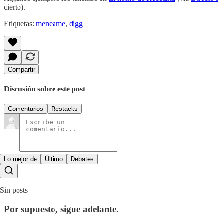
cierto).
Etiquetas:
meneame
,
digg
Compartir
Discusión sobre este post
Comentarios
Restacks
Lo mejor de
Último
Debates
Sin posts
Por supuesto, sigue adelante.