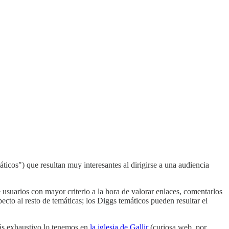
icos") que resultan muy interesantes al dirigirse a una audiencia
 usuarios con mayor criterio a la hora de valorar enlaces, comentarlos
pecto al resto de temáticas; los Diggs temáticos pueden resultar el
ás exhaustivo lo tenemos en
la iglesia de Gallir
(curiosa web, por