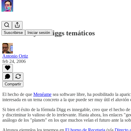
Menéame y los diggs temáticos
Suscribirse
Iniciar sesión
Antonio Ortiz
feb 24, 2006
Compartir
El hecho de que
Menéame
sea software libre, ha posibilitado la apar
interesada en un tema concreto a la que puede ser muy útil el aluvión 
Si bien el éxito de la fórmula Digg es innegable, creo que el hecho de
y discriminar lo valioso de lo irrelevante. Hasta ahora, los enlaces "ge
análogo de los "planets" en los que muchos veían el futuro ante la so
Algunos ejemplos los tenemos en
El horno de Recetaria
(vía
Directo 