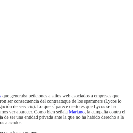
s
que generaba peticiones a sitios web asociados a empresas que
ron ser consecuencia del contraataque de los spammers (Lycos lo
ación de servicio). Lo que sí parece cierto es que Lycos se ha
emos ver aparecer. Como bien señala
Mariano
, la campaña contra el
ja de ser una entidad privada ante la que no ha habido derecho a la
ios atacados.
 Lycos y los spammers.