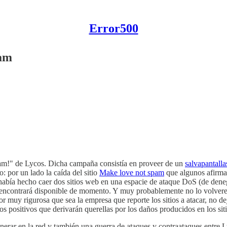
Error500
pam
m!" de Lycos. Dicha campaña consistía en proveer de un
salvapantalla
: por un lado la caída del sitio
Make love not spam
que algunos afirma
había hecho caer dos sitios web en una espacie de ataque DoS (de deneg
encontrará disponible de momento. Y muy probablemente no lo volver
r muy rigurosa que sea la empresa que reporte los sitios a atacar, no de
s positivos que derivarán querellas por los daños producidos en los sit
generar en la red y también una guerra de ataques y contraataques entre