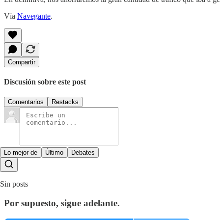
Vía
Navegante
.
Compartir
Discusión sobre este post
Comentarios
Restacks
Lo mejor de
Último
Debates
Sin posts
Por supuesto, sigue adelante.