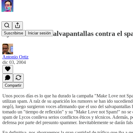
Lycos cierra su salvapantallas contra el s
Suscribirse
Iniciar sesión
Antonio Ortiz
dic 03, 2004
Compartir
Unos pocos días es lo que ha durado la campaña "Make Love not Spa
utilizan spam. A raíz de su aparición los rumores se han ido sucediendo
negó), luego surgieron voces afirmando que el uso del salvapantallas 
tomado un "tiempo de reflexión" y su "Make Love not Spam!" no se 
spam de Lycos conlleva serios conflictos éticos y técnicos. Además, po
defensa por parte del presunto spammer. Inevitablemente se darán falso
En definitiva, nos ahorraremos la gran cantidad de tráfico que iba a 