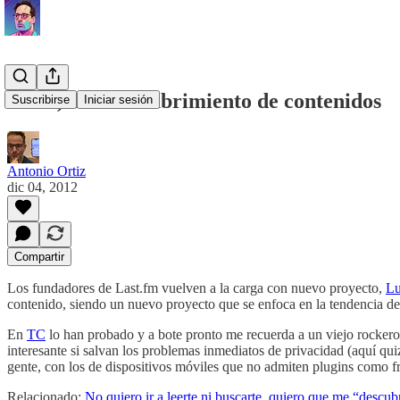
Lumi, más descubrimiento de contenidos
Suscribirse
Iniciar sesión
Antonio Ortiz
dic 04, 2012
Compartir
Los fundadores de Last.fm vuelven a la carga con nuevo proyecto,
L
contenido, siendo un nuevo proyecto que se enfoca en la tendencia d
En
TC
lo han probado y a bote pronto me recuerda a un viejo rockero, 
interesante si salvan los problemas inmediatos de privacidad (aquí qu
gente, con los de dispositivos móviles que no admiten plugins como fr
Relacionado:
No quiero ir a leerte ni buscarte, quiero que me “descu