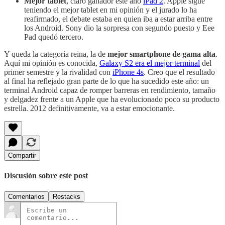
Mejor tablet
, claro ganador este año
iPad 2
. Apple sigue
teniendo el mejor tablet en mi opinión y el jurado lo ha
reafirmado, el debate estaba en quien iba a estar arriba entre
los Android. Sony dio la sorpresa con segundo puesto y Eee
Pad quedó tercero.
Y queda la categoría reina, la de
mejor smartphone de gama alta
.
Aquí mi opinión es conocida,
Galaxy S2 era el mejor terminal
del
primer semestre y la rivalidad con
iPhone 4s
. Creo que el resultado
al final ha reflejado gran parte de lo que ha sucedido este año: un
terminal Android capaz de romper barreras en rendimiento, tamaño
y delgadez frente a un Apple que ha evolucionado poco su producto
estrella. 2012 definitivamente, va a estar emocionante.
Compartir
Discusión sobre este post
Comentarios
Restacks