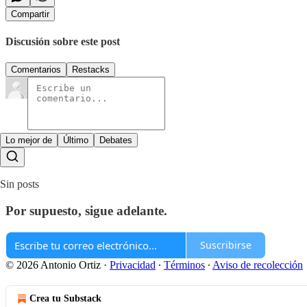
Compartir
Discusión sobre este post
Comentarios
Restacks
Lo mejor de
Último
Debates
Sin posts
Por supuesto, sigue adelante.
Suscribirse
© 2026 Antonio Ortiz
·
Privacidad
∙
Términos
∙
Aviso de recolección
Crea tu Substack