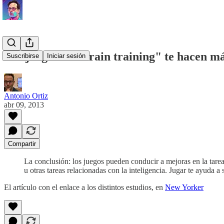
Los juegos de "brain training" te hacen más
Suscribirse
Iniciar sesión
Antonio Ortiz
abr 09, 2013
Compartir
La conclusión: los juegos pueden conducir a mejoras en la tarea 
u otras tareas relacionadas con la inteligencia. Jugar te ayuda a
El artículo con el enlace a los distintos estudios, en
New Yorker