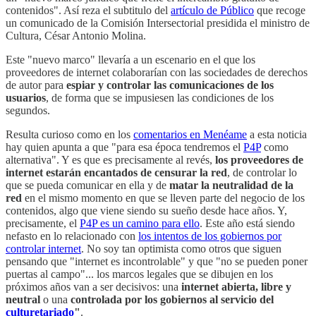
contenidos". Así reza el subtitulo del
artículo de Público
que recoge
un comunicado de la Comisión Intersectorial presidida el ministro de
Cultura, César Antonio Molina.
Este "nuevo marco" llevaría a un escenario en el que los
proveedores de internet colaborarían con las sociedades de derechos
de autor para
espiar y controlar las comunicaciones de los
usuarios
, de forma que se impusiesen las condiciones de los
segundos.
Resulta curioso como en los
comentarios en Menéame
a esta noticia
hay quien apunta a que "para esa época tendremos el
P4P
como
alternativa". Y es que es precisamente al revés,
los proveedores de
internet estarán encantados de censurar la red
, de controlar lo
que se pueda comunicar en ella y de
matar la neutralidad de la
red
en el mismo momento en que se lleven parte del negocio de los
contenidos, algo que viene siendo su sueño desde hace años. Y,
precisamente, el
P4P es un camino para ello
. Este año está siendo
nefasto en lo relacionado con
los intentos de los gobiernos por
controlar internet
. No soy tan optimista como otros que siguen
pensando que "internet es incontrolable" y que "no se pueden poner
puertas al campo"... los marcos legales que se dibujen en los
próximos años van a ser decisivos: una
internet abierta, libre y
neutral
o una
controlada por los gobiernos al servicio del
culturetariado
"
.