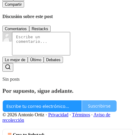
Compartir
Discusión sobre este post
Comentarios
Restacks
Lo mejor de
Último
Debates
Sin posts
Por supuesto, sigue adelante.
Suscribirse
© 2026 Antonio Ortiz
·
Privacidad
∙
Términos
∙
Aviso de
recolección
Crea tu Substack