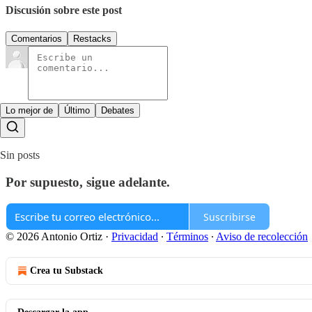
Discusión sobre este post
Comentarios
Restacks
Lo mejor de
Último
Debates
Sin posts
Por supuesto, sigue adelante.
Suscribirse
© 2026 Antonio Ortiz
·
Privacidad
∙
Términos
∙
Aviso de recolección
Crea tu Substack