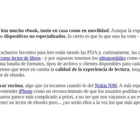
 leía mucho ebook, tanto en casa como en movilidad
. Aunque la exp
los
dispositivos no especializados
, lo cierto es que lo que uno ha visto 
charros favoritos para leer están siendo las PDA y, curiosamente, las
como lector de libros
- y por supuesto tenemos los
ultraportátiles
como op
a batalla de formatos, tipos de archivo y clientes disponibles para cada
nemos que tener en cuenta la
calidad de la experiencia de lectura
, muy
or de ebooks.
evar encima
, algo que ya tocamos cuando lo del
Nokia N96
. A más esp
s entender
iPhone
como un reconocimiento de que los usuarios podrían emp
cacharros parece más complicado a priori, a no ser que nos vayamos a un 
er un lector de ebooks pero... ¿no serán ellos a la vez los que más ape