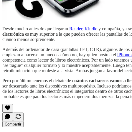
Desde mucho antes de que llegaran
Reader
,
Kindle
y compañía, ya
se
electrónica
es muy superior a la que pueden ofrecer las pantallas de 
cuando menos sorprendente.
Además del ordenador de casa (pantallas TFT, CTR), algunos de los ca
empiezan a hacerse un hueco - cómo no, hay quien postula el
iPhone 
competencia como lector de libros electrónicos. Por un lado tenemos un
"se trague" cualquier formato y lo muestre aceptablemente. Luego te
retroiluminación que moleste a la vista. Ambas juegan a favor del lect
Pero por último tenemos el debate de
cuántos cacharros vamos a ll
ser descartado ante los dispositivos multipropósito. Incluso podríamo
de los lectores de libros electrónicos el integrarlos dentro de otros 
probable es que para los lectores más empedernidos merezca la pena ten
Compartir