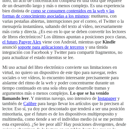
libro, un acto de concentración completa en una obra que requiere
de un desarrollo largo y más o menos complejo. Es una experiencia
bien distinta de
como se consumen contenidos en la web y las
formas de conocimiento asociadas a los mismos
: mutitarea, con
varias pestañas abiertas, interrupciones por el correo, el Twitter o la
mensajería instantánea, saltando del texto al vídeo, necesariamente
más corta y directa. ¿Es eso en lo que se deben convertir los lectores
de libros electrónicos? Los últimos apuntan a posiciones poco claras,
el futuro Papyre Alex
viene con Android, mientras que
Kindle
anunció
soporte para aplicaciones de terceros
y una tímida
integración con Facebook y Twitter para compartir fragmentos, no
para actualizar el estado mientras se lee.
Mi uso actual del libro electrónico convierte sus limitaciones en
virtud, no quiero un dispositivo de este tipo para navegar, redes
sociales o ver vídeos, lo encuentro interesante precisamente para
aislarme del ritmo de la web y poder concentrarme durante un
tiempo continuado en una sola obra que desarrolle tramas y
argumentos más o menos complejos.
Lo que se ha venido
llamando leer
. Y mientras navego, uso intensivo de
Instapaper
y
también de
Calibre
para luego llevar los artículos que lo precisen al
lector. Eso sí, ya doy por descontado que tenderá a ser una posición
minoritaria, que el futuro es de los dispositivos multiproposito y
multimedia, como tiende a ser el individuo medio (si se me permite
esta expresión). ¿Se lee peor allí? Hay posiciones divergentes, desde