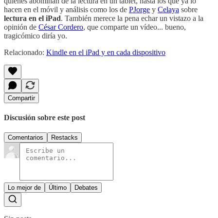
quienes abominan de la lectura en un tablet, hasta los que ya lo
hacen en el móvil y análisis como los de
PJorge
y
Celaya
sobre
lectura en el iPad
. También merece la pena echar un vistazo a la
opinión de
César Cordero
, que comparte un vídeo... bueno,
tragicómico diría yo.
Relacionado:
Kindle en el iPad y en cada dispositivo
Compartir
Discusión sobre este post
Comentarios
Restacks
Lo mejor de
Último
Debates