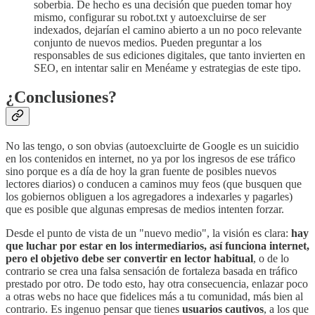
soberbia. De hecho es una decisión que pueden tomar hoy
mismo, configurar su robot.txt y autoexcluirse de ser
indexados, dejarían el camino abierto a un no poco relevante
conjunto de nuevos medios. Pueden preguntar a los
responsables de sus ediciones digitales, que tanto invierten en
SEO, en intentar salir en Menéame y estrategias de este tipo.
¿Conclusiones?
No las tengo, o son obvias (autoexcluirte de Google es un suicidio
en los contenidos en internet, no ya por los ingresos de ese tráfico
sino porque es a día de hoy la gran fuente de posibles nuevos
lectores diarios) o conducen a caminos muy feos (que busquen que
los gobiernos obliguen a los agregadores a indexarles y pagarles)
que es posible que algunas empresas de medios intenten forzar.
Desde el punto de vista de un "nuevo medio", la visión es clara:
hay
que luchar por estar en los intermediarios, así funciona internet,
pero el objetivo debe ser convertir en lector habitual
, o de lo
contrario se crea una falsa sensación de fortaleza basada en tráfico
prestado por otro. De todo esto, hay otra consecuencia, enlazar poco
a otras webs no hace que fidelices más a tu comunidad, más bien al
contrario. Es ingenuo pensar que tienes
usuarios cautivos
, a los que