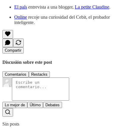
El país
entrevista a una blogger,
La petite Claudine
.
Online
recoje una curiosidad del Cebit, el probador
inteligente.
Compartir
Discusión sobre este post
Comentarios
Restacks
Lo mejor de
Último
Debates
Sin posts