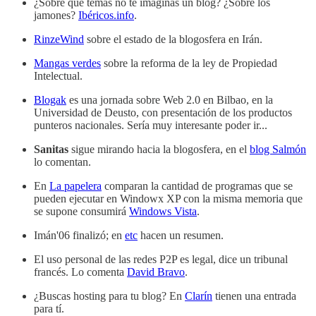
¿Sobre que temas no te imaginas un blog? ¿Sobre los
jamones?
Ibéricos.info
.
RinzeWind
sobre el estado de la blogosfera en Irán.
Mangas verdes
sobre la reforma de la ley de Propiedad
Intelectual.
Blogak
es una jornada sobre Web 2.0 en Bilbao, en la
Universidad de Deusto, con presentación de los productos
punteros nacionales. Sería muy interesante poder ir...
Sanitas
sigue mirando hacia la blogosfera, en el
blog Salmón
lo comentan.
En
La papelera
comparan la cantidad de programas que se
pueden ejecutar en Windowx XP con la misma memoria que
se supone consumirá
Windows Vista
.
Imán'06 finalizó; en
etc
hacen un resumen.
El uso personal de las redes P2P es legal, dice un tribunal
francés. Lo comenta
David Bravo
.
¿Buscas hosting para tu blog? En
Clarín
tienen una entrada
para tí.