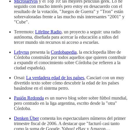
Microsiervos
y el Top 10: las mejores películas geek. Lo he
seguido con mucho interés pero estoy en desacuerdo con el
resultado de la votación, "Juegos de Guerra" y "Tron" están
sobrevaloradas frente a las mucho más interesantes "2001" y
"Cube".
Terremoto:
Lifeline Radio
, un proyecto a seguir: una radio
autónoma, diseñada para acercar la educación a niños del
tercer mundo sin recursos ni acceso a escuelas.
Lebyrus
presenta la
Cordobapedia
, la enciclopedia libre de
Córdoba construída por todos aquellos que quieren contribuir
a expandir el conocimiento sobre Córdoba (se refieren a la
ciudad española).
Orsai:
La verdadera edad de los países
, Casciari con un muy
divertido texto sobre cómo descubrir la edad de los países
basándose en el sistema perro.
Pasión Redonda
es un nuevo blog sobre sobre fútbol mundial,
pero centrado en la liga argentina, escrito desde la "otra"
Córdoba.
Denken Über
comenta los espectaculares números del primer
trimestre fiscal de 2006. A destacar que "facturó casi tanto
como la suma de Google, Yahoo! eBay y Amazon…