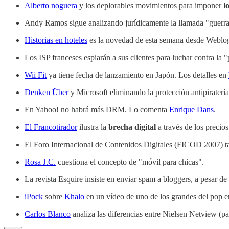
Alberto noguera
y los deplorables movimientos para imponer
l
Andy Ramos sigue analizando jurídicamente la llamada "guerra
Historias en hoteles
es la novedad de esta semana desde WeblogsS
Los ISP franceses espiarán a sus clientes para luchar contra la "
Wii Fit
ya tiene fecha de lanzamiento en Japón. Los detalles en
Denken Über
y Microsoft eliminando la protección antipiratería
En Yahoo! no habrá más DRM. Lo comenta
Enrique Dans
.
El Francotirador
ilustra la
brecha digital
a través de los precio
El Foro Internacional de Contenidos Digitales (FICOD 2007) t
Rosa J.C.
cuestiona el concepto de "móvil para chicas".
La revista Esquire insiste en enviar spam a bloggers, a pesar de
iPock
sobre
Khalo
en un vídeo de uno de los grandes del pop 
Carlos Blanco
analiza las diferencias entre Nielsen Netview (pa