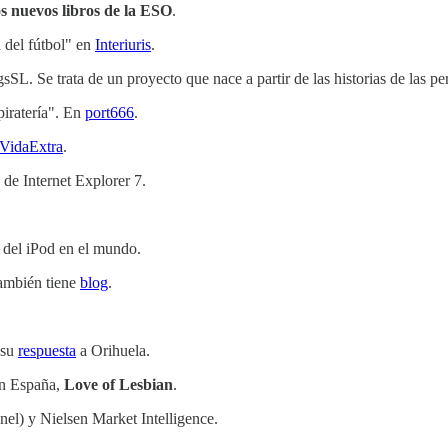
os nuevos libros de la ESO
.
 del fútbol" en
Interiuris
.
L. Se trata de un proyecto que nace a partir de las historias de las p
piratería". En
port666
.
VidaExtra
.
 de Internet Explorer 7.
s del iPod en el mundo.
ambién tiene
blog
.
 su
respuesta
a Orihuela.
en España,
Love of Lesbian
.
nel) y Nielsen Market Intelligence.