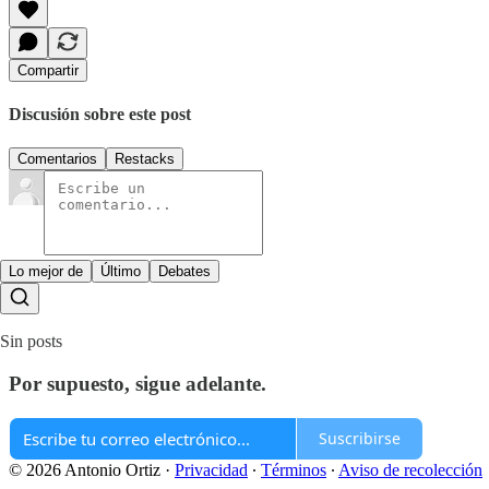
Compartir
Discusión sobre este post
Comentarios
Restacks
Lo mejor de
Último
Debates
Sin posts
Por supuesto, sigue adelante.
Suscribirse
© 2026 Antonio Ortiz
·
Privacidad
∙
Términos
∙
Aviso de recolección