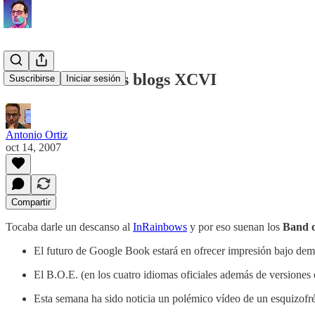
La semana en los blogs XCVI
Suscribirse
Iniciar sesión
Antonio Ortiz
oct 14, 2007
Compartir
Tocaba darle un descanso al
InRainbows
y por eso suenan los
Band o
El futuro de Google Book estará en ofrecer impresión bajo de
El B.O.E. (en los cuatro idiomas oficiales además de versiones e
Esta semana ha sido noticia un polémico vídeo de un esquizof