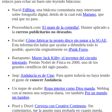
enlaces para echar un buen rato leyendo bitácoras:
Nació
FdBlog
, una bitácora comunitaria muy interesante
sobre fotografía digital, detrás de la cual está
Mariano
, que
está que no para.
Processblack.com:
El spam de la comedia!
. Humor aplicado a
la
correos publicitarios no deseados
.
Escolar:
Cómo fabricar tu propio disco sin pagar a la SGAE
.
Esta información había que ayudar a difundirla todo lo
posible, aparecida originalmente en
iPunk Foros
.
Barrapunto:
Muere Jack Kilby, el inventor del circuito
integrado
. Premio Nobel de Física en 2000, uno de los
grandes científicos del siglo pasado.
Jasp:
Andalucía es de Cine
. Para quien todavía no haya tenido
el gusto de
conocer Andalucía
.
Un toque de azufre:
Ropa interior como Dios manda
. Weblog
con al menos una sorpresa diaria, ver también
Por un mundo
sin hambre
.
Pixel y Dixel:
Cerveza con Creative Commons
. Sin
comentarios, me la apunto para probarla en cuanto pueda.