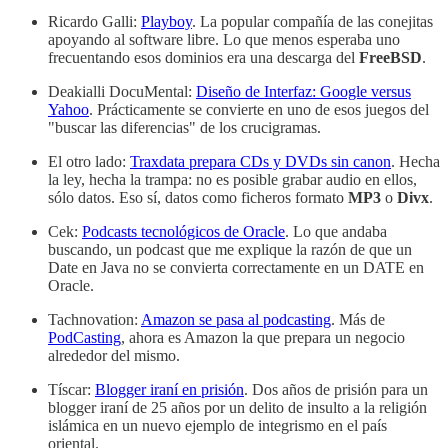
Ricardo Galli:
Playboy
. La popular compañía de las conejitas
apoyando al software libre. Lo que menos esperaba uno
frecuentando esos dominios era una descarga del
FreeBSD
.
Deakialli DocuMental:
Diseño de Interfaz: Google versus
Yahoo
. Prácticamente se convierte en uno de esos juegos del
"buscar las diferencias" de los crucigramas.
El otro lado:
Traxdata prepara CDs y DVDs sin canon
. Hecha
la ley, hecha la trampa: no es posible grabar audio en ellos,
sólo datos. Eso sí, datos como ficheros formato
MP3
o
Divx
.
Cek:
Podcasts tecnológicos de Oracle
. Lo que andaba
buscando, un podcast que me explique la razón de que un
Date en Java no se convierta correctamente en un DATE en
Oracle.
Tachnovation:
Amazon se pasa al podcasting
. Más de
PodCasting
, ahora es Amazon la que prepara un negocio
alrededor del mismo.
Tíscar:
Blogger iraní en prisión
. Dos años de prisión para un
blogger iraní de 25 años por un delito de insulto a la religión
islámica en un nuevo ejemplo de integrismo en el país
oriental.