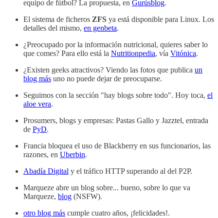
equipo de fútbol? La propuesta, en
Gurúsblog
.
El sistema de ficheros
ZFS
ya está disponible para Linux. Los
detalles del mismo,
en genbeta
.
¿Preocupado por la información nutricional, quieres saber lo
que comes? Para ello está la
Nutritionpedia
, vía
Vitónica
.
¿Existen geeks atractivos? Viendo las fotos que publica
un
blog más
uno no puede dejar de preocuparse.
Seguimos con la sección "hay blogs sobre todo". Hoy toca,
el
aloe vera
.
Prosumers, blogs y empresas: Pastas Gallo y Jazztel, entrada
de
PyD
.
Francia bloquea el uso de Blackberry en sus funcionarios, las
razones, en
Uberbin
.
Abadía Digital
y el tráfico HTTP superando al del P2P.
Marqueze abre un blog sobre... bueno, sobre lo que va
Marqueze,
blog
(NSFW).
otro blog más
cumple cuatro años, ¡felicidades!.