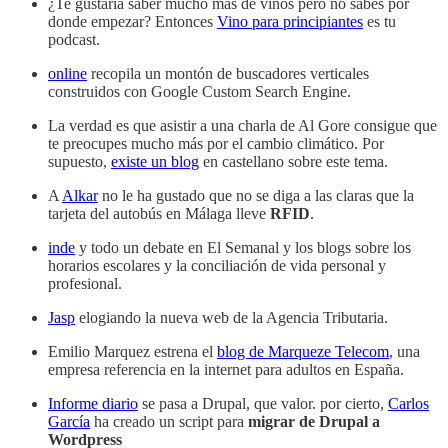
¿Te gustaría saber mucho más de vinos pero no sabes por
donde empezar? Entonces
Vino para principiantes
es tu
podcast.
online
recopila un montón de buscadores verticales
construidos con Google Custom Search Engine.
La verdad es que asistir a una charla de Al Gore consigue que
te preocupes mucho más por el cambio climático. Por
supuesto,
existe un blog
en castellano sobre este tema.
A
Alkar
no le ha gustado que no se diga a las claras que la
tarjeta del autobús en Málaga lleve
RFID
.
inde
y todo un debate en El Semanal y los blogs sobre los
horarios escolares y la conciliación de vida personal y
profesional.
Jasp
elogiando la nueva web de la Agencia Tributaria.
Emilio Marquez estrena el
blog de Marqueze Telecom
, una
empresa referencia en la internet para adultos en España.
Informe diario
se pasa a Drupal, que valor. por cierto,
Carlos
García
ha creado un script para
migrar de Drupal a
Wordpress