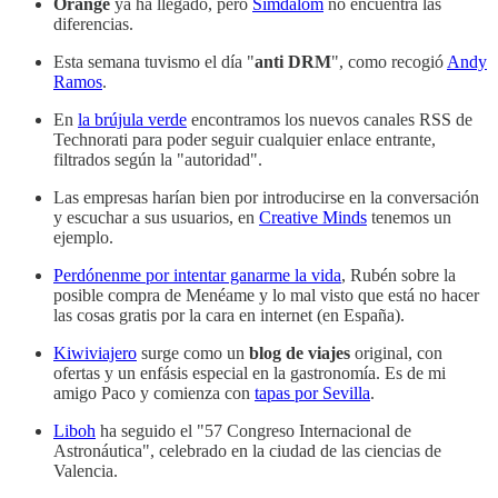
Orange
ya ha llegado, pero
Simdalom
no encuentra las
diferencias.
Esta semana tuvismo el día "
anti DRM
", como recogió
Andy
Ramos
.
En
la brújula verde
encontramos los nuevos canales RSS de
Technorati para poder seguir cualquier enlace entrante,
filtrados según la "autoridad".
Las empresas harían bien por introducirse en la conversación
y escuchar a sus usuarios, en
Creative Minds
tenemos un
ejemplo.
Perdónenme por intentar ganarme la vida
, Rubén sobre la
posible compra de Menéame y lo mal visto que está no hacer
las cosas gratis por la cara en internet (en España).
Kiwiviajero
surge como un
blog de viajes
original, con
ofertas y un enfásis especial en la gastronomía. Es de mi
amigo Paco y comienza con
tapas por Sevilla
.
Liboh
ha seguido el "57 Congreso Internacional de
Astronáutica", celebrado en la ciudad de las ciencias de
Valencia.