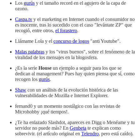
Los
gurús
y el tamaño record en el agujero de la capa de
ozono.
Caspa.tv
y el marketing en Internet cuando el consumidor no
es inocente, tras lo sucedido con el caso "levántate ZP" que
recogió, entre otros,
el forastero
.
Llámame Lola y el
concurso de logos
"anti Youtube".
Malas palabras
y los "virus buenos", sobre el fenómeno de la
viralidad de los mensajes en la blogosfera.
¿Es la serie
House
un ejemplo a seguir para los que se
dedican al management? Pues hay quien piensa que sí, como
recogen los
gurús
.
Shaw
con un análisis de la evolución histórica de las
vulnerabilidades de Mozilla e Internet Explorer.
fernand0 y un momento nostálgico con las revistas de
Microhobby ¡qué tiempos!.
¿Te ha enlazado Slashdot, apareces en Digg o Menéame y tu
servidor no puede más? En
Genbeta
te explican como
sobrevivir. (el artículo original en
Telendro
, pero está caído).