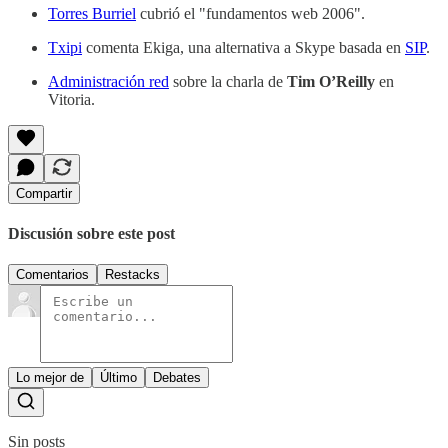
Torres Burriel
cubrió el "fundamentos web 2006".
Txipi
comenta Ekiga, una alternativa a Skype basada en
SIP
.
Administración red
sobre la charla de
Tim O’Reilly
en
Vitoria.
Compartir
Discusión sobre este post
Comentarios
Restacks
Lo mejor de
Último
Debates
Sin posts