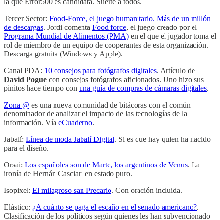
la que Error500 es candidata. Suerte a todos.
Tercer Sector:
Food-Force, el juego humanitario. Más de un millón
de descargas
. Jordi comenta
Food force
, el juego creado por el
Programa Mundial de Alimentos (PMA)
en el que el jugador toma el
rol de miembro de un equipo de cooperantes de esta organización.
Descarga gratuita (Windows y Apple).
Canal PDA:
10 consejos para fotógrafos digitales
. Artículo de
David Pogue
con consejos fotógrafos aficionados. Uno hizo sus
pinitos hace tiempo con
una guía de compras de cámaras digitales
.
Zona @
es una nueva comunidad de bitácoras con el común
denominador de analizar el impacto de las tecnologías de la
información. Vía
eCuaderno
.
Jabalí:
Línea de moda Jabalí Digital
. Si es que hay quien ha nacido
para el diseño.
Orsai:
Los españoles son de Marte, los argentinos de Venus
. La
ironía de Hernán Casciari en estado puro.
Isopixel:
El milagroso san Precario
. Con oración incluida.
Elástico:
¿A cuánto se paga el escaño en el senado americano?
.
Clasificación de los políticos según quienes les han subvencionado