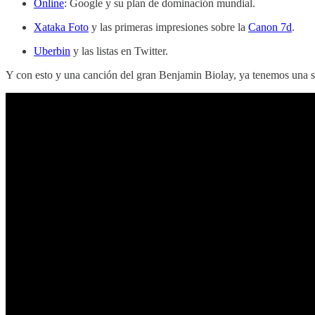
Online
: Google y su plan de dominación mundial.
Xataka Foto
y las primeras impresiones sobre la
Canon 7d
.
Uberbin
y las listas en Twitter.
Y con esto y una canción del gran Benjamin Biolay, ya tenemos una 