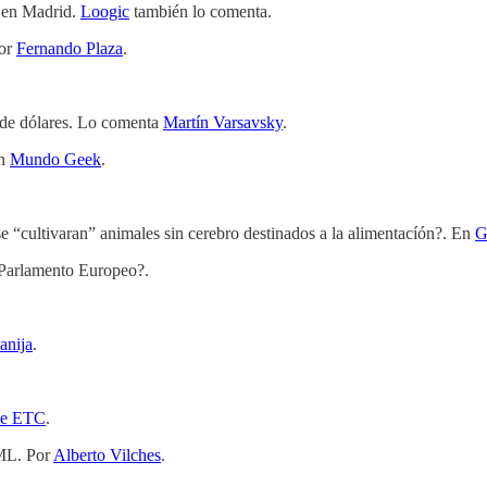
 en Madrid.
Loogic
también lo comenta.
Por
Fernando Plaza
.
.
 de dólares. Lo comenta
Martín Varsavsky
.
En
Mundo Geek
.
se “cultivaran” animales sin cerebro destinados a la alimentacíón?. En
G
 Parlamento Europeo?.
anija
.
 de ETC
.
TML. Por
Alberto Vilches
.