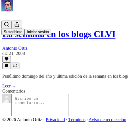
La semana en los blogs CLVI
Suscribirse
Iniciar sesión
Antonio Ortiz
dic 21, 2008
Penúltimo domingo del año y última edición de la semana en los blog
Leer →
Comentarios
© 2026 Antonio Ortiz
·
Privacidad
∙
Términos
∙
Aviso de recolección