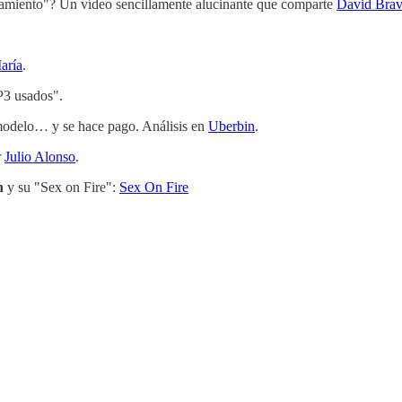
namiento"? Un vídeo sencillamente alucinante que comparte
David Bra
aría
.
P3 usados".
 modelo… y se hace pago. Análisis en
Uberbin
.
r
Julio Alonso
.
n
y su "Sex on Fire":
Sex On Fire