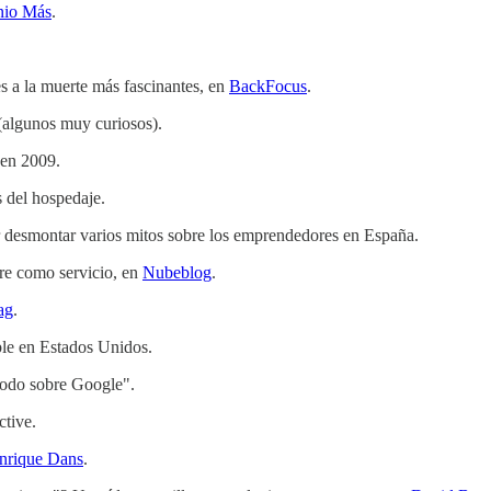
nio Más
.
es a la muerte más fascinantes, en
BackFocus
.
 (algunos muy curiosos).
 en 2009.
 del hospedaje.
desmontar varios mitos sobre los emprendedores en España.
are como servicio, en
Nubeblog
.
ag
.
le en Estados Unidos.
todo sobre Google".
ctive.
nrique Dans
.