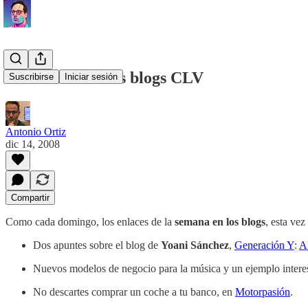
La semana en los blogs CLV
Suscribirse
Iniciar sesión
Antonio Ortiz
dic 14, 2008
Compartir
Como cada domingo, los enlaces de la
semana en los blogs
, esta ve
Dos apuntes sobre el blog de
Yoani Sánchez
,
Generación Y
:
A
Nuevos modelos de negocio para la música y un ejemplo intere
No descartes comprar un coche a tu banco, en
Motorpasión
.