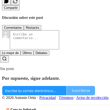
Compartir
Discusión sobre este post
Comentarios
Restacks
Lo mejor de
Último
Debates
Sin posts
Por supuesto, sigue adelante.
Suscribirse
© 2026 Antonio Ortiz
·
Privacidad
∙
Términos
∙
Aviso de recolección
Crea tu Substack