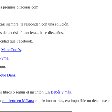
los premios bitacoras.com
casi siempre, te responden con una solución.
de la crisis financiera... hace diez años.
icidad que Facebook.
a
Marc Cortés
.
 Pyme
.
pón.
ique Dans
.
r libros o seguir el instinto". En
Bebés y más
.
on
concierto en Málaga
el próximo martes, era imposible no detenerse en