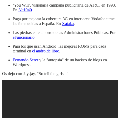
‘You Will’, visionaria campaña publicitaria de AT&T en 1993.
En
Alt1040
.
Paga por mejorar la cobertura 3G en interiores: Vodafone trae
las femtoceldas a España. En
Xataka
.
Las piedras en el ahorro de las Administraciones Públicas. Por
eFuncionario
.
Para los que usan Android, las mejores ROMs para cada
terminal en
el androide libre
.
Fernando Serer
y la "autopsia" de un hackeo de blogs en
Wordpress.
Os dejo con Jay-jay, "So tell the girls..."