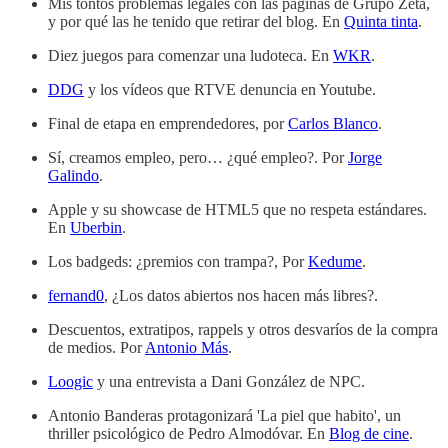
Mis tontos problemas legales con las páginas de Grupo Zeta,
y por qué las he tenido que retirar del blog. En
Quinta tinta
.
Diez juegos para comenzar una ludoteca. En
WKR
.
DDG
y los vídeos que RTVE denuncia en Youtube.
Final de etapa en emprendedores, por
Carlos Blanco
.
Sí, creamos empleo, pero… ¿qué empleo?. Por
Jorge
Galindo
.
Apple y su showcase de HTML5 que no respeta estándares.
En
Uberbin
.
Los badgeds: ¿premios con trampa?, Por
Kedume
.
fernand0
, ¿Los datos abiertos nos hacen más libres?.
Descuentos, extratipos, rappels y otros desvaríos de la compra
de medios. Por
Antonio Más
.
Loogic
y una entrevista a Dani González de NPC.
Antonio Banderas protagonizará 'La piel que habito', un
thriller psicológico de Pedro Almodóvar. En
Blog de cine
.