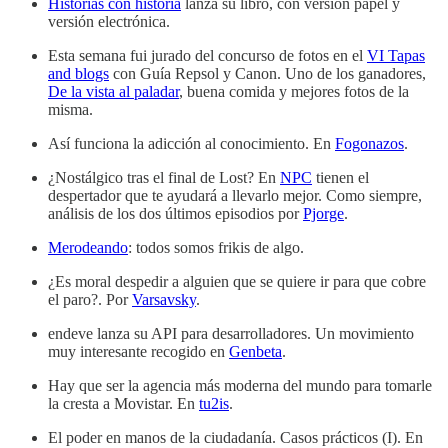
Historias con historia
lanza su libro, con versión papel y
versión electrónica.
Esta semana fui jurado del concurso de fotos en el
VI Tapas
and blogs
con Guía Repsol y Canon. Uno de los ganadores,
De la vista al paladar
, buena comida y mejores fotos de la
misma.
Así funciona la adicción al conocimiento. En
Fogonazos
.
¿Nostálgico tras el final de Lost? En
NPC
tienen el
despertador que te ayudará a llevarlo mejor. Como siempre,
análisis de los dos últimos episodios por
Pjorge
.
Merodeando
: todos somos frikis de algo.
¿Es moral despedir a alguien que se quiere ir para que cobre
el paro?. Por
Varsavsky
.
endeve lanza su API para desarrolladores. Un movimiento
muy interesante recogido en
Genbeta
.
Hay que ser la agencia más moderna del mundo para tomarle
la cresta a Movistar. En
tu2is
.
El poder en manos de la ciudadanía. Casos prácticos (I). En