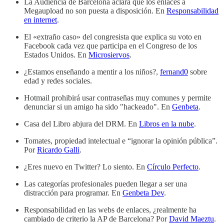
La Audiencia de Barcelona aclara que los enlaces a
Megaupload no son puesta a disposición. En
Responsabilidad
en internet
.
El «extraño caso» del congresista que explica su voto en
Facebook cada vez que participa en el Congreso de los
Estados Unidos. En
Microsiervos
.
¿Estamos enseñando a mentir a los niños?,
fernand0
sobre
edad y redes sociales.
Hotmail prohibirá usar contraseñas muy comunes y permite
denunciar si un amigo ha sido "hackeado". En
Genbeta
.
Casa del Libro abjura del DRM. En
Libros en la nube
.
Tomates, propiedad intelectual e “ignorar la opinión pública”.
Por
Ricardo Galli
.
¿Eres nuevo en Twitter? Lo siento. En
Círculo Perfecto
.
Las categorías profesionales pueden llegar a ser una
distracción para programar. En
Genbeta Dev
.
Responsabilidad en las webs de enlaces, ¿realmente ha
cambiado de criterio la AP de Barcelona? Por
David Maeztu
.