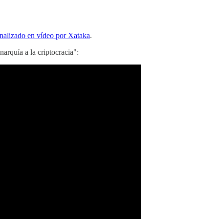
nalizado en vídeo por Xataka
.
rquía a la criptocracia":