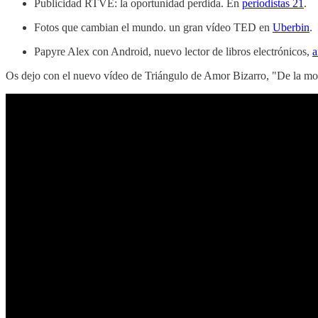
Publicidad RTVE: la oportunidad perdida. En
periodistas 21
.
Fotos que cambian el mundo. un gran vídeo TED en
Uberbin
.
Papyre Alex con Android, nuevo lector de libros electrónicos,
a
Os dejo con el nuevo vídeo de Triángulo de Amor Bizarro, "De la mona