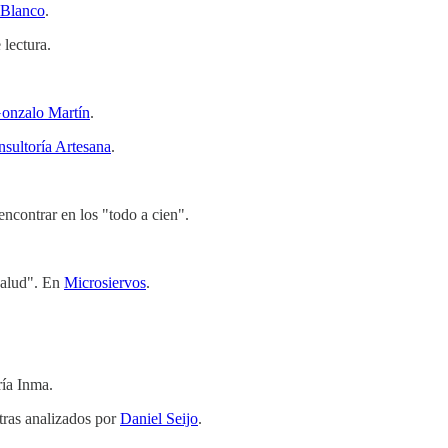
 Blanco
.
lectura.
onzalo Martín
.
sultoría Artesana
.
contrar en los "todo a cien".
salud". En
Microsiervos
.
ía Inma.
ras analizados por
Daniel Seijo
.