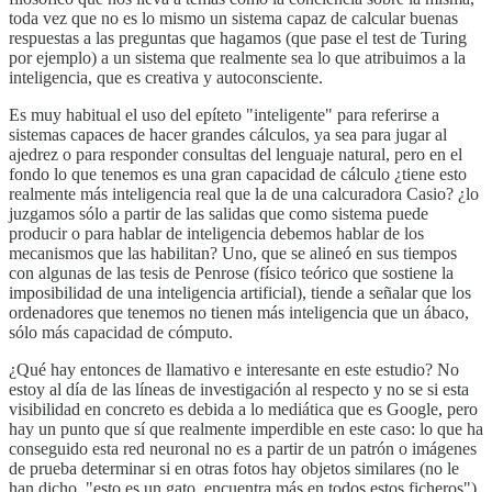
toda vez que no es lo mismo un sistema capaz de calcular buenas
respuestas a las preguntas que hagamos (que pase el test de Turing
por ejemplo) a un sistema que realmente sea lo que atribuimos a la
inteligencia, que es creativa y autoconsciente.
Es muy habitual el uso del epíteto "inteligente" para referirse a
sistemas capaces de hacer grandes cálculos, ya sea para jugar al
ajedrez o para responder consultas del lenguaje natural, pero en el
fondo lo que tenemos es una gran capacidad de cálculo ¿tiene esto
realmente más inteligencia real que la de una calcuradora Casio? ¿lo
juzgamos sólo a partir de las salidas que como sistema puede
producir o para hablar de inteligencia debemos hablar de los
mecanismos que las habilitan? Uno, que se alineó en sus tiempos
con algunas de las tesis de Penrose (físico teórico que sostiene la
imposibilidad de una inteligencia artificial), tiende a señalar que los
ordenadores que tenemos no tienen más inteligencia que un ábaco,
sólo más capacidad de cómputo.
¿Qué hay entonces de llamativo e interesante en este estudio? No
estoy al día de las líneas de investigación al respecto y no se si esta
visibilidad en concreto es debida a lo mediática que es Google, pero
hay un punto que sí que realmente imperdible en este caso: lo que ha
conseguido esta red neuronal no es a partir de un patrón o imágenes
de prueba determinar si en otras fotos hay objetos similares (no le
han dicho, "esto es un gato, encuentra más en todos estos ficheros")