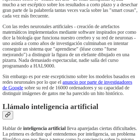
mucho a ser escéptico sobre los resultados a corto plazo y a desechar
gran parte de la palabrería tantas veces vacía sobre las "smart cosas",
cada vez más frecuente.
Con las redes neuronales artificiales - creación de artefactos
matemáticos implementados mediante software inspirados por como
dice la biología que funciona nuestro cerebro y su red de neuronas -
uno asistía a como años de investigación culminaban en intentar
conseguir un sistema que "aprendiese" (léase como "fuese
mejorando") a distinguir la figura de un elefante dibujado en una
pizarra. Nada demasiado espectacular, nadie salía del curso
programando a HAL9000.
Sin embargo es por este escepticismo sobre los modelos basados en
redes neuronales por lo que el
anuncio por parte de investigadores
de Google
sobre su red de 16000 ordenadores y su capacidad de
distinguir imágenes de gatos me ha parecido un hito histórico.
Llámalo inteligencia artificial
Hablar de
inteligencia artificial
lleva aparejadas ciertas dificultades.
La primera es definir qué entendemos por inteligencia, un problema
filosófico que nos lleva a temas como la conciencia sobre la misma,