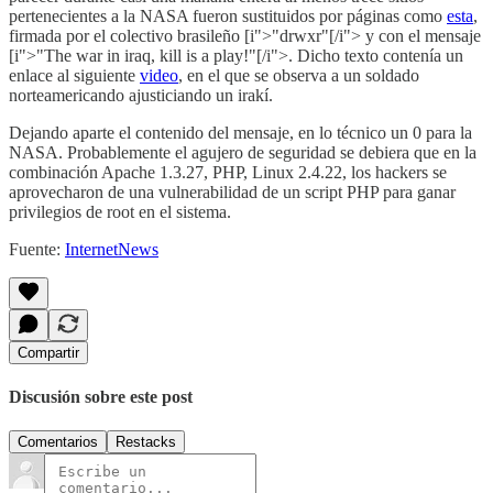
pertenecientes a la NASA fueron sustituidos por páginas como
esta
,
firmada por el colectivo brasileño [i">"drwxr"[/i"> y con el mensaje
[i">"The war in iraq, kill is a play!"[/i">. Dicho texto contenía un
enlace al siguiente
video
, en el que se observa a un soldado
norteamericando ajusticiando un irakí.
Dejando aparte el contenido del mensaje, en lo técnico un 0 para la
NASA. Probablemente el agujero de seguridad se debiera que en la
combinación Apache 1.3.27, PHP, Linux 2.4.22, los hackers se
aprovecharon de una vulnerabilidad de un script PHP para ganar
privilegios de root en el sistema.
Fuente:
InternetNews
Compartir
Discusión sobre este post
Comentarios
Restacks