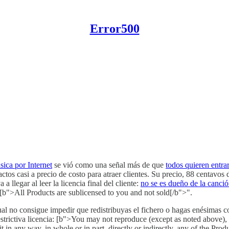
Error500
ica por Internet
se vió como una señal más de que
todos quieren entra
os casi a precio de costo para atraer clientes. Su precio, 88 centavos d
 a llegar al leer la licencia final del cliente:
no se es dueño de la canci
[b">All Products are sublicensed to you and not sold[/b">".
ual no consigue impedir que redistribuyas el fichero o hagas enésimas co
ictiva licencia: [b">You may not reproduce (except as noted above), pub
it in any way, in whole or in part, directly or indirectly, any of the Prod