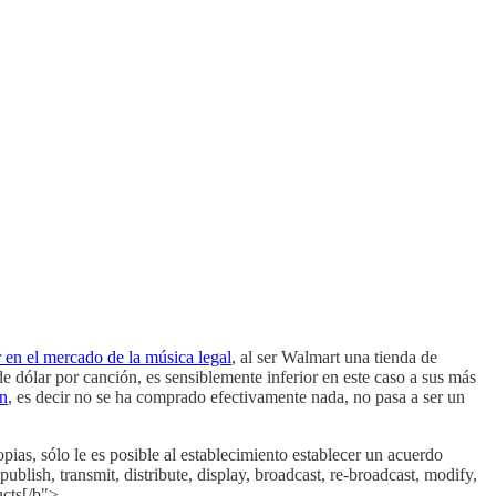
r en el mercado de la música legal
, al ser Walmart una tienda de
e dólar por canción, es sensiblemente inferior en este caso a sus más
ón
, es decir no se ha comprado efectivamente nada, no pasa a ser un
pias, sólo le es posible al establecimiento establecer un acuerdo
lish, transmit, distribute, display, broadcast, re-broadcast, modify,
ucts[/b">