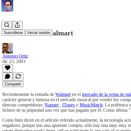
La licencia de Walmart
Suscribirse
Iniciar sesión
Antonio Ortiz
dic 23, 2003
Compartir
Recientemente la entrada de
Walmart
en el
mercado de la venta de mús
carácter general y famosa en el mercado musical por vender los compact
directas competidoras:
Napster
,
ITunes
y
MusicMatch
. La polémica va
fichero de tu pripiedad una vez que has pagado por él. Como afirma "
Como bien dicen en el artículo referido actualmente, la tecnología act
engañoso, porque tras una aparente compra, sólo hay una muy muy restr
create derivative works from, sell or participate in any sale of or explo