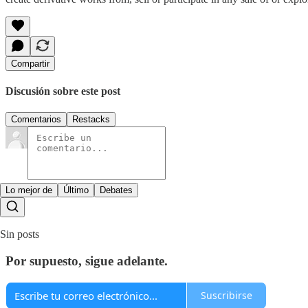
Compartir
Discusión sobre este post
Comentarios
Restacks
Lo mejor de
Último
Debates
Sin posts
Por supuesto, sigue adelante.
Suscribirse