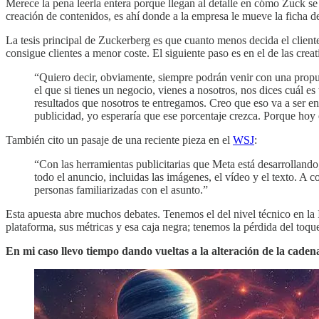
Merece la pena leerla entera porque llegan al detalle en cómo Zuck se 
creación de contenidos, es ahí donde a la empresa le mueve la ficha de
La tesis principal de Zuckerberg es que cuanto menos decida el cliente
consigue clientes a menor coste. El siguiente paso es en el de las creat
“Quiero decir, obviamente, siempre podrán venir con una propues
el que si tienes un negocio, vienes a nosotros, nos dices cuál es
resultados que nosotros te entregamos. Creo que eso va a ser eno
publicidad, yo esperaría que ese porcentaje crezca. Porque hoy 
También cito un pasaje de una reciente pieza en el
WSJ
:
“Con las herramientas publicitarias que Meta está desarrolland
todo el anuncio, incluidas las imágenes, el vídeo y el texto. A 
personas familiarizadas con el asunto.”
Esta apuesta abre muchos debates. Tenemos el del nivel técnico en la 
plataforma, sus métricas y esa caja negra; tenemos la pérdida del to
En mi caso llevo tiempo dando vueltas a la alteración de la cadena 