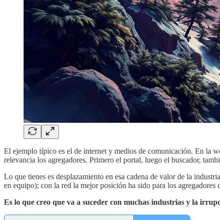
El ejemplo típico es el de internet y medios de comunicación. En la w
relevancia los agregadores. Primero el portal, luego el buscador, tamb
Lo que tienes es desplazamiento en esa cadena de valor de la industria
en equipo); con la red la mejor posición ha sido para los agregadore
Es lo que creo que va a suceder con muchas industrias y la irrupció