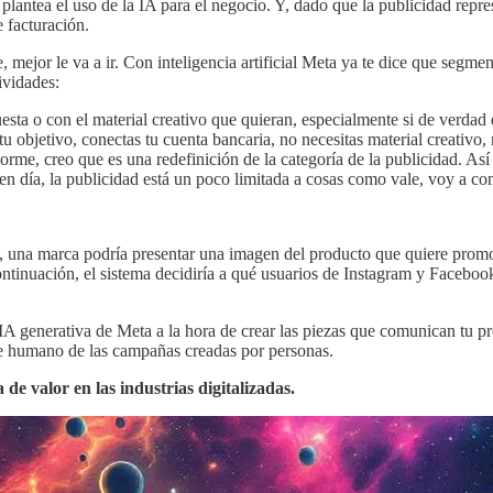
plantea el uso de la IA para el negocio. Y, dado que la publicidad repr
 facturación.
, mejor le va a ir. Con inteligencia artificial Meta ya te dice que segm
ividades:
ta o con el material creativo que quieran, especialmente si de verdad q
 tu objetivo, conectas tu cuenta bancaria, no necesitas material creativo
rme, creo que es una redefinición de la categoría de la publicidad. Así
en día, la publicidad está un poco limitada a cosas como vale, voy a co
o, una marca podría presentar una imagen del producto que quiere promoc
continuación, el sistema decidiría a qué usuarios de Instagram y Facebook
IA generativa de Meta a la hora de crear las piezas que comunican tu pr
que humano de las campañas creadas por personas.
de valor en las industrias digitalizadas.