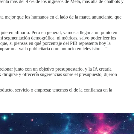
esenta más del 97% de los ingresos de Meta, más allá de chatbots y
enta mejor que los humanos en el lado de la marca anunciante, que
uieren afinarlo. Pero en general, vamos a llegar a un punto en
, ni segmentación demográfica, ni métricas, salvo poder leer los
 que, si piensas en qué porcentaje del PIB representa hoy la
mprar una valla publicitaria o un anuncio en televisión…”
ionar junto con un objetivo presupuestario, y la IA crearía
 dirigirse y ofrecería sugerencias sobre el presupuesto, dijeron
oducto, servicio o empresa; tenemos el de la confianza en la