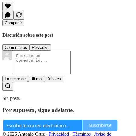
Compartir
Discusión sobre este post
Comentarios
Restacks
Lo mejor de
Último
Debates
Sin posts
Por supuesto, sigue adelante.
Suscribirse
© 2026 Antonio Ortiz
·
Privacidad
∙
Términos
∙
Aviso de