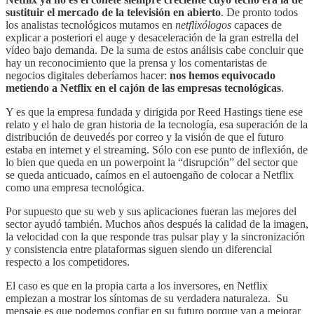
sustituir el mercado de la televisión en abierto
. De pronto todos
los analistas tecnológicos mutamos en
netflixólogos
capaces de
explicar a posteriori el auge y desaceleración de la gran estrella del
vídeo bajo demanda. De la suma de estos análisis cabe concluir que
hay un reconocimiento que la prensa y los comentaristas de
negocios digitales deberíamos hacer:
nos hemos equivocado
metiendo a Netflix en el cajón de las empresas tecnológicas
.
Y es que la empresa fundada y dirigida por Reed Hastings tiene ese
relato y el halo de gran historia de la tecnología, esa superación de la
distribución de deuvedés por correo y la visión de que el futuro
estaba en internet y el streaming. Sólo con ese punto de inflexión, de
lo bien que queda en un powerpoint la “disrupción” del sector que
se queda anticuado, caímos en el autoengaño de colocar a Netflix
como una empresa tecnológica.
Por supuesto que su web y sus aplicaciones fueran las mejores del
sector ayudó también. Muchos años después la calidad de la imagen,
la velocidad con la que responde tras pulsar play y la sincronización
y consistencia entre plataformas siguen siendo un diferencial
respecto a los competidores.
El caso es que en la propia carta a los inversores, en Netflix
empiezan a mostrar los síntomas de su verdadera naturaleza. Su
mensaje es que podemos confiar en su futuro porque van a mejorar