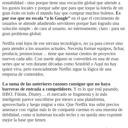
rentabilidad - sino porque tiene una vocación global que atiende a
los gustos locales y porque sabe que para que toque la lotería de un
gran éxito en todo el mundo hay que comprar muchos boletos.
Es
por eso que no escala “a lo Google”
en el que el crecimiento de
usuarios se atiende añadiendo servidores porque han logrado una
solución simple - de cara al usuario, no internamente, claro - para un
gran problema global.
Netflix está lejos de ese nirvana tecnológico, no ya para crecer sino
para atender a los usuarios actuales. Necesita formar equipos, fichar,
producir, promocionar… tiene que montar cientos de proyectos
nuevos cada año. Con suerte alguno se convertirá en una de esas
series que se ven durante décadas como Seinfeld o Aquí no hay
quien viva, pero esencialmente Netflix sigue la lógica de una
empresa de contenidos.
La suma de las anteriores razones consigue que no haya
barreras de entrada a competidores
. Y es lo que está pasando,
HBO, Filmin, Disney… el mercado se fragmenta y lo más
inteligente parece suscribirse por meses a una plataforma,
aprovecharla y luego migrar a otra. Que Netflix tras subir precios
amenace con vigilar más lo de compartir cuentas es una muestra de
debilidad, como si hubieran tocado techo y no queda sino exprimir
mejor la base que tienen