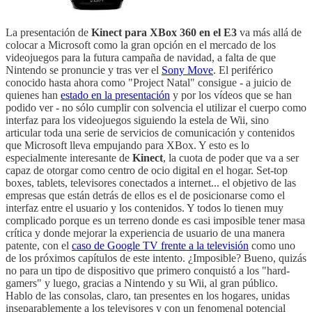
La presentación de
Kinect para XBox 360 en el E3
va más allá de
colocar a Microsoft como la gran opción en el mercado de los
videojuegos para la futura campaña de navidad, a falta de que
Nintendo se pronuncie y tras ver el
Sony Move
. El periférico
conocido hasta ahora como "Project Natal" consigue - a juicio de
quienes han
estado en la presentación
y por los vídeos que se han
podido ver - no sólo cumplir con solvencia el utilizar el cuerpo como
interfaz para los videojuegos siguiendo la estela de Wii, sino
articular toda una serie de servicios de comunicación y contenidos
que Microsoft lleva empujando para XBox. Y esto es lo
especialmente interesante de
Kinect
, la cuota de poder que va a ser
capaz de otorgar como centro de ocio digital en el hogar. Set-top
boxes, tablets, televisores conectados a internet... el objetivo de las
empresas que están detrás de ellos es el de posicionarse como el
interfaz entre el usuario y los contenidos. Y todos lo tienen muy
complicado porque es un terreno donde es casi imposible tener masa
crítica y donde mejorar la experiencia de usuario de una manera
patente, con el
caso de Google TV frente a la televisión
como uno
de los próximos capítulos de este intento. ¿Imposible? Bueno, quizás
no para un tipo de dispositivo que primero conquistó a los "hard-
gamers" y luego, gracias a Nintendo y su Wii, al gran público.
Hablo de las consolas, claro, tan presentes en los hogares, unidas
inseparablemente a los televisores y con un fenomenal potencial