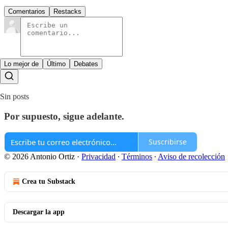
Comentarios
Restacks
Lo mejor de
Último
Debates
Sin posts
Por supuesto, sigue adelante.
Suscribirse
© 2026 Antonio Ortiz
·
Privacidad
∙
Términos
∙
Aviso de recolección
Crea tu Substack
Descargar la app