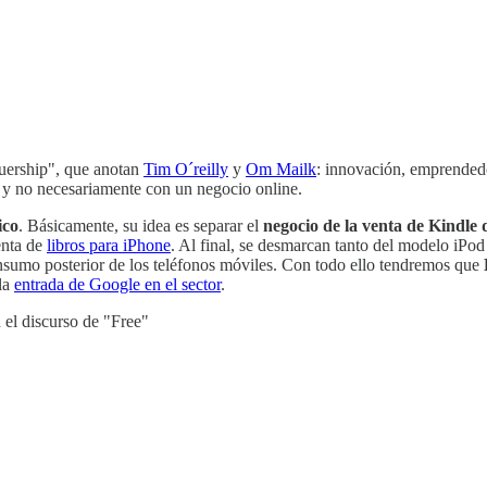
uership", que anotan
Tim O´reilly
y
Om Mailk
: innovación, emprendedo
 y no necesariamente con un negocio online.
ico
. Básicamente, su idea es separar el
negocio de la venta de Kindle d
enta de
libros para iPhone
. Al final, se desmarcan tanto del modelo iP
nsumo posterior de los teléfonos móviles. Con todo ello tendremos que
 la
entrada de Google en el sector
.
n el discurso de "Free"