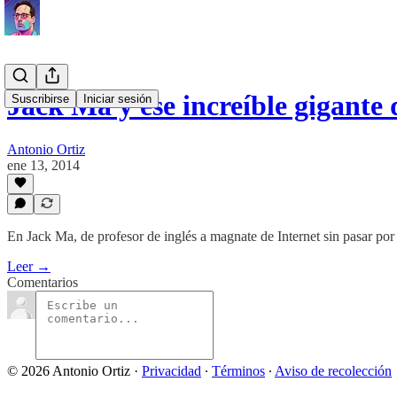
Jack Ma y ese increíble gigante
Suscribirse
Iniciar sesión
Antonio Ortiz
ene 13, 2014
En Jack Ma, de profesor de inglés a magnate de Internet sin pasar por 
Leer →
Comentarios
© 2026 Antonio Ortiz
·
Privacidad
∙
Términos
∙
Aviso de recolección