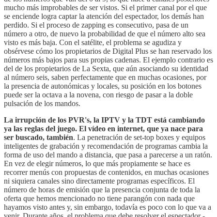
mucho más improbables de ser vistos. Si el primer canal por el que
se enciende logra captar la atención del espectador, los demás han
perdido. Si el proceso de zapping es consecutivo, pasa de un
número a otro, de nuevo la probabilidad de que el número alto sea
visto es más baja. Con el satélite, el problema se agudiza y
obsérvese cómo los propietarios de Digital Plus se han reservado los
números más bajos para sus propias cadenas. El ejemplo contrario es
del de los propietarios de La Sexta, que aún asociando su identidad
al número seis, saben perfectamente que en muchas ocasiones, por
la presencia de autonómicas y locales, su posición en los botones
puede ser la octava a la novena, con riesgo de pasar a la doble
pulsación de los mandos.
La irrupción de los PVR's, la IPTV y la TDT está cambiando
ya las reglas del juego. El vídeo en internet, que ya nace para
ser buscado, también
. La penetración de set-top boxes y equipos
inteligentes de grabación y recomendación de programas cambia la
forma de uso del mando a distancia, que pasa a parecerse a un ratón.
En vez de elegir números, lo que más propiamente se hace es
recorrer menús con propuestas de contenidos, en muchas ocasiones
ni siquiera canales sino directamente programas específicos. El
número de horas de emisión que la presencia conjunta de toda la
oferta que hemos mencionado no tiene parangón con nada que
hayamos visto antes y, sin embargo, todavía es poco con lo que va a
venir. Durante años, el problema que debe resolver el espectador -