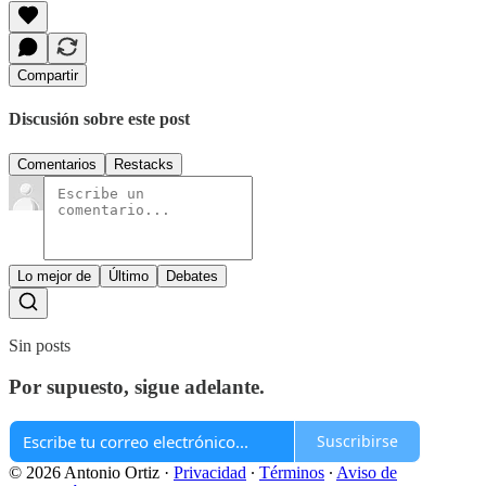
Compartir
Discusión sobre este post
Comentarios
Restacks
Lo mejor de
Último
Debates
Sin posts
Por supuesto, sigue adelante.
Suscribirse
© 2026 Antonio Ortiz
·
Privacidad
∙
Términos
∙
Aviso de