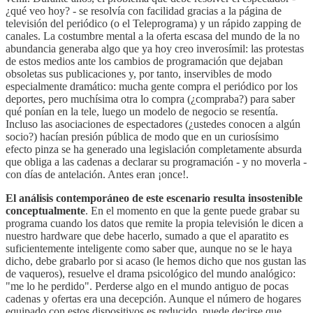
¿qué veo hoy? - se resolvía con facilidad gracias a la página de
televisión del periódico (o el Teleprograma) y un rápido zapping de
canales. La costumbre mental a la oferta escasa del mundo de la no
abundancia generaba algo que ya hoy creo inverosímil: las protestas
de estos medios ante los cambios de programación que dejaban
obsoletas sus publicaciones y, por tanto, inservibles de modo
especialmente dramático: mucha gente compra el periódico por los
deportes, pero muchísima otra lo compra (¿compraba?) para saber
qué ponían en la tele, luego un modelo de negocio se resentía.
Incluso las asociaciones de espectadores (¿ustedes conocen a algún
socio?) hacían presión pública de modo que en un curiosísimo
efecto pinza se ha generado una legislación completamente absurda
que obliga a las cadenas a declarar su programación - y no moverla -
con días de antelación. Antes eran ¡once!.
El análisis contemporáneo de este escenario resulta insostenible
conceptualmente
. En el momento en que la gente puede grabar su
programa cuando los datos que remite la propia televisión le dicen a
nuestro hardware que debe hacerlo, sumado a que el aparatito es
suficientemente inteligente como saber que, aunque no se le haya
dicho, debe grabarlo por si acaso (le hemos dicho que nos gustan las
de vaqueros), resuelve el drama psicológico del mundo analógico:
"me lo he perdido". Perderse algo en el mundo antiguo de pocas
cadenas y ofertas era una decepción. Aunque el número de hogares
equipado con estos dispositivos es reducido, puede decirse que,