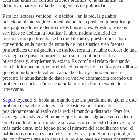
definitiva, parecida a la de las agencias de publicidad.
Para los lectores venidos - o nacidos - en la red, la palabra
posicionamiento sugiere inmediatamente la posición jerárquica que
una página adquiere dentro de los buscadores. Puesto que estos
servicios se dedican a localizar la abrumadora cantidad de
información que hoy día se ha digitalizado y puesto que se han
convertido en la puerta de entrada de los usuarios y en fuentes
primordiales de asignación de tráfico, resulta inviable carecer de una
estrategia de posicionamiento para ser encontrado por los
buscadores y, simplemente, existir. Es común el relato de cuando
toda la información que producía el mundo cabía en los pocos libros
que el mundo medieval era capaz de editar y cómo en nuestro
presente la abundancia de datos se vuelve abrumadora creando un
problema esencial: cómo separar la información relevante de lo
irrelevante.
Seguir leyendo
Si había un mundo que era parcialmente ajeno a este
problema, era el de la televisión. Existe ya una forma de
posicionamiento al estilo de la red: el mando a distancia. Para los
estrategas televisivos el número que la gente asigna a cada cadena
en el mando de infrarrojos de su casa es un elemento básico. El que
más tarde entra, más lejano tiene el número del sencillísimo uno: el
hábito más normal es encender la televisión por el uno o por alguno
de los números que van del 0 al 9, lo que hace a canales posteriores