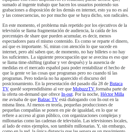
sumado al ingente trabajo que hacen los usuarios poniendo sus
grabaciones a disposición de los demás en internet, esto ya no es así
y las consecuencias, no por mucho que se haya dicho, son radicales.
En este momento, el problema más repetido por los ejecutivos de la
televisión se llama fragmentación de audiencia, la caída de los
porcentajes de share que pueden acumular, es decir, menos
espectadores para el mismo contenido. Es como se reparte el dinero,
así que es importante. Sí, miran con atención lo que sucede en
internet, pero ahí saben que, de momento, no hay billetes o no hay
los suficientes. La siguiente preocupación que se avecina es eso que
se llama time-shifting (grabar y ver después) y la ausencia de
medidas en el mercado español para poder rentabilizar el hecho de
que la gente ve las cosas que programas pero no cuando tú las
programas. Pero todavía no ha aparecido el discurso del
posicionamiento. En la presentación del pasado día 28 de
Butaca
TV
quedé sorprendidísimo al ver que
MobuzzTV
formaba parte de
la oferta on-demand que ofrece
In-out
. Por la noche,
Héctor Milla
me avisaba de que
Balzac TV
está dialogando con In-out en la
misma línea. Al menos en teoría, pequeñas producciones de
pequeñas compañías se ponen en pie de igualdad, en lo que se
refiere a acceso al gran público, con organizaciones complejas y
millonarias como las cadenas de televisión. Las televisiones locales,
al lado de estos ejemplos, son también millonarias. Y, sin embargo,
como en la red, la única distancia que las separa es un movimiento