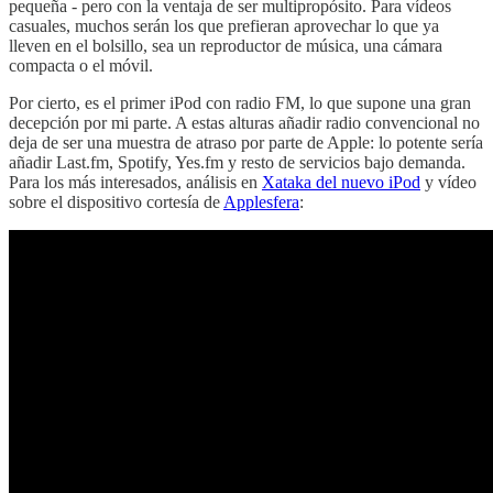
pequeña - pero con la ventaja de ser multipropósito. Para vídeos
casuales, muchos serán los que prefieran aprovechar lo que ya
lleven en el bolsillo, sea un reproductor de música, una cámara
compacta o el móvil.
Por cierto, es el primer iPod con radio FM, lo que supone una gran
decepción por mi parte. A estas alturas añadir radio convencional no
deja de ser una muestra de atraso por parte de Apple: lo potente sería
añadir Last.fm, Spotify, Yes.fm y resto de servicios bajo demanda.
Para los más interesados, análisis en
Xataka del nuevo iPod
y vídeo
sobre el dispositivo cortesía de
Applesfera
: