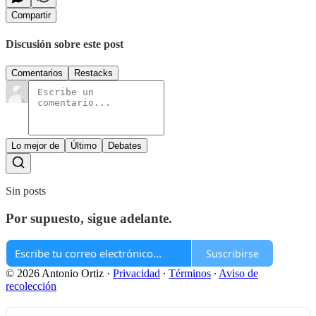
Compartir
Discusión sobre este post
Comentarios
Restacks
Lo mejor de
Último
Debates
Sin posts
Por supuesto, sigue adelante.
Suscribirse
© 2026 Antonio Ortiz
·
Privacidad
∙
Términos
∙
Aviso de
recolección