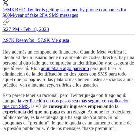
@MKBHD
Twitter is getting scammed by phone companies for
$60M/year of fake 2FA SMS messages
5:27 PM · Feb 18, 2023
2.97K Reenvíos
·
57.9K Me gusta
Hay además un componente financiero. Cuando Meta verifica la
identidad de un usuario tiene un aumento de costes directos: hay una
persona al otro lado que comprueba tu identificación y se asegura de
que tú eres tú. Elon
apuntaba a algo parecido
para justificar la
eliminación de la identificación en dos pasos con SMS para todo
aquel que no pague. Si las plataformas tienen costes asociados a una
práctica, van a intentar
repercutirlos
a los usuarios.
Esto parece tener su racional, pero Twitter juega con fuego aquí:
aunque
la verificación en dos pasos sea más segura con aplicación
que con SMS
, la vía de
conseguir ingresos empeorando la
experiencia del que no paga es un riesgo
. Aunque no lo declaren
públicamente, es la estrategia que ha seguido Youtube. Si no
apoquinas el “premium”, lo que te queda es un aumento enorme de
la presión publicitaria. Y de los mensajes “hazte premium”.