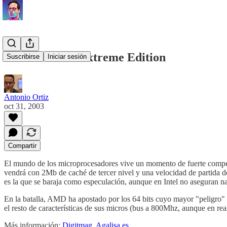
Intel lanza P4 Extreme Edition
Suscribirse
Iniciar sesión
Antonio Ortiz
oct 31, 2003
Compartir
El mundo de los microprocesadores vive un momento de fuerte comp
vendrá con 2Mb de caché de tercer nivel y una velocidad de partida d
es la que se baraja como especulación, aunque en Intel no aseguran n
En la batalla, AMD ha apostado por los 64 bits cuyo mayor "peligro" 
el resto de características de sus micros (bus a 800Mhz, aunque en r
Más información:
Digitmag
,
Agalisa.es