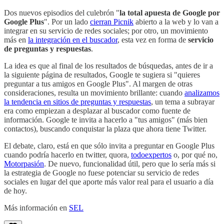
Dos nuevos episodios del culebrón "
la total apuesta de Google por
Google Plus
". Por un lado
cierran Picnik
abierto a la web y lo van a
integrar en su servicio de redes sociales; por otro, un movimiento
más en
la integración en el buscador
, esta vez en forma de
servicio
de preguntas y respuestas
.
La idea es que al final de los resultados de búsquedas, antes de ir a
la siguiente página de resultados, Google te sugiera si "quieres
preguntar a tus amigos en Google Plus". Al margen de otras
consideraciones, resulta un movimiento brillante: cuando
analizamos
la tendencia en sitios de preguntas y respuestas
, un tema a subrayar
era como empiezan a desplazar al buscador como fuente de
información. Google te invita a hacerlo a "tus amigos" (más bien
contactos), buscando conquistar la plaza que ahora tiene Twitter.
El debate, claro, está en que sólo invita a preguntar en Google Plus
cuando podría hacerlo en twitter, quora,
todoexpertos
o, por qué no,
Motorpasión
. De nuevo, funcionalidad útil, pero que lo sería más si
la estrategia de Google no fuese potenciar su servicio de redes
sociales en lugar del que aporte más valor real para el usuario a día
de hoy.
Más información en
SEL