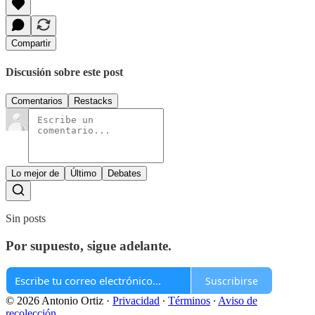
Compartir
Discusión sobre este post
Comentarios
Restacks
Lo mejor de
Último
Debates
Sin posts
Por supuesto, sigue adelante.
Suscribirse
© 2026 Antonio Ortiz
·
Privacidad
∙
Términos
∙
Aviso de
recolección