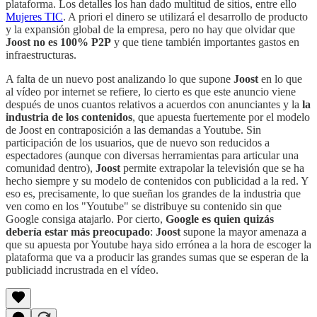
plataforma. Los detalles los han dado multitud de sitios, entre ello
Mujeres TIC
. A priori el dinero se utilizará el desarrollo de producto
y la expansión global de la empresa, pero no hay que olvidar que
Joost no es 100% P2P
y que tiene también importantes gastos en
infraestructuras.
A falta de un nuevo post analizando lo que supone
Joost
en lo que
al vídeo por internet se refiere, lo cierto es que este anuncio viene
después de unos cuantos relativos a acuerdos con anunciantes y la
la
industria de los contenidos
, que apuesta fuertemente por el modelo
de Joost en contraposición a las demandas a Youtube. Sin
participación de los usuarios, que de nuevo son reducidos a
espectadores (aunque con diversas herramientas para articular una
comunidad dentro),
Joost
permite extrapolar la televisión que se ha
hecho siempre y su modelo de contenidos con publicidad a la red. Y
eso es, precisamente, lo que sueñan los grandes de la industria que
ven como en los "Youtube" se distribuye su contenido sin que
Google consiga atajarlo. Por cierto,
Google es quien quizás
debería estar más preocupado
:
Joost
supone la mayor amenaza a
que su apuesta por Youtube haya sido errónea a la hora de escoger la
plataforma que va a producir las grandes sumas que se esperan de la
publiciadd incrustrada en el vídeo.