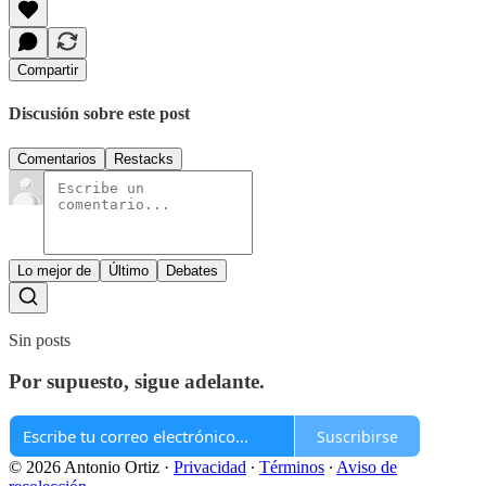
Compartir
Discusión sobre este post
Comentarios
Restacks
Lo mejor de
Último
Debates
Sin posts
Por supuesto, sigue adelante.
Suscribirse
© 2026 Antonio Ortiz
·
Privacidad
∙
Términos
∙
Aviso de