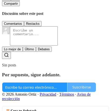
Compartir
Discusión sobre este post
Comentarios
Restacks
Lo mejor de
Último
Debates
Sin posts
Por supuesto, sigue adelante.
Suscribirse
© 2026 Antonio Ortiz
·
Privacidad
∙
Términos
∙
Aviso de
recolección
Crea tu Substack