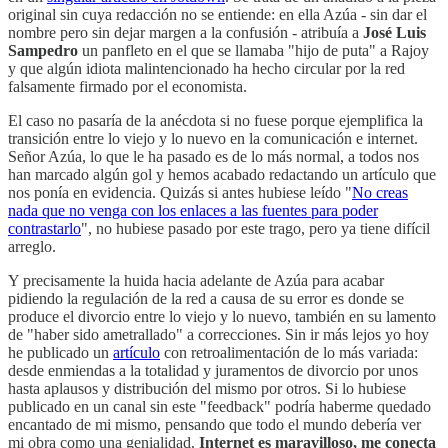
original sin cuya redacción no se entiende: en ella Azúa - sin dar el
nombre pero sin dejar margen a la confusión - atribuía a
José Luis
Sampedro
un panfleto en el que se llamaba "hijo de puta" a Rajoy
y que algún idiota malintencionado ha hecho circular por la red
falsamente firmado por el economista.
El caso no pasaría de la anécdota si no fuese porque ejemplifica la
transición entre lo viejo y lo nuevo en la comunicación e internet.
Señor Azúa, lo que le ha pasado es de lo más normal, a todos nos
han marcado algún gol y hemos acabado redactando un artículo que
nos ponía en evidencia. Quizás si antes hubiese leído "
No creas
nada que no venga con los enlaces a las fuentes para poder
contrastarlo
", no hubiese pasado por este trago, pero ya tiene difícil
arreglo.
Y precisamente la huida hacia adelante de Azúa para acabar
pidiendo la regulación de la red a causa de su error es donde se
produce el divorcio entre lo viejo y lo nuevo, también en su lamento
de "haber sido ametrallado" a correcciones. Sin ir más lejos yo hoy
he publicado un
artículo
con retroalimentación de lo más variada:
desde enmiendas a la totalidad y juramentos de divorcio por unos
hasta aplausos y distribución del mismo por otros. Si lo hubiese
publicado en un canal sin este "feedback" podría haberme quedado
encantado de mi mismo, pensando que todo el mundo debería ver
mi obra como una genialidad.
Internet es maravilloso, me conecta