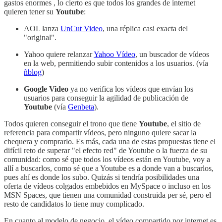
gastos enormes , lo cierto es que todos los grandes de internet
quieren tener su
Youtube
:
AOL lanza
UnCut Video
, una réplica casi exacta del
"original".
Yahoo quiere relanzar
Yahoo Vídeo
, un buscador de vídeos
en la web, permitiendo subir contenidos a los usuarios. (vía
ñblog
)
Google Video
ya no verifica los vídeos que envían los
usuarios para conseguir la agilidad de publicación de
Youtube
(vía
Genbeta
).
Todos quieren conseguir el trono que tiene
Youtube
, el sitio de
referencia para compartir vídeos, pero ninguno quiere sacar la
chequera y comprarlo. Es más, cada una de estas propuestas tiene el
difícil reto de superar "el efecto red" de Youtube o la fuerza de su
comunidad: como sé que todos los vídeos están en Youtube, voy a
allí a buscarlos, como sé que a Youtube es a donde van a buscarlos,
pues ahí es donde los subo. Quizás si tendría posibilidades una
oferta de vídeos colgados embebidos en MySpace o incluso en los
MSN Spaces, que tienen una comunidad construida per sé, pero el
resto de candidatos lo tiene muy complicado.
En cuanto al modelo de negocio, el vídeo compartido por internet es